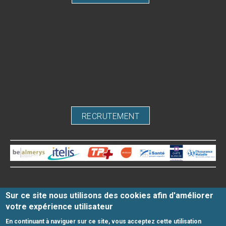
RECRUTEMENT
Sur ce site nous utilisons des cookies afin d'améliorer
Mentions légales
votre expérience utilisateur
Honoraires
-
Infos Conseil de l'Ordre
- site web du centre
dentaire créé par
www.denti.site
En continuant à naviguer sur ce site, vous acceptez cette utilisation