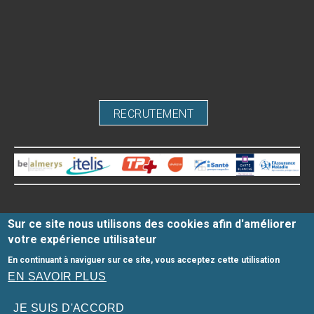
RECRUTEMENT
Mentions légales
Sur ce site nous utilisons des cookies afin d'améliorer
votre expérience utilisateur
Honoraires
-
Infos Conseil de l'Ordre
- site web du centre
dentaire créé par
www.denti.site
En continuant à naviguer sur ce site, vous acceptez cette utilisation
EN SAVOIR PLUS
~ Découvrir les autres Centre dentaire Annadent ~
JE SUIS D'ACCORD